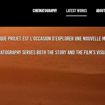
CINEMATOGRAPHY
LATEST WORKS
ABOU
ue projet est l’occasion d’explorer une nouvelle ma
tography serves both the story and the film’s visua