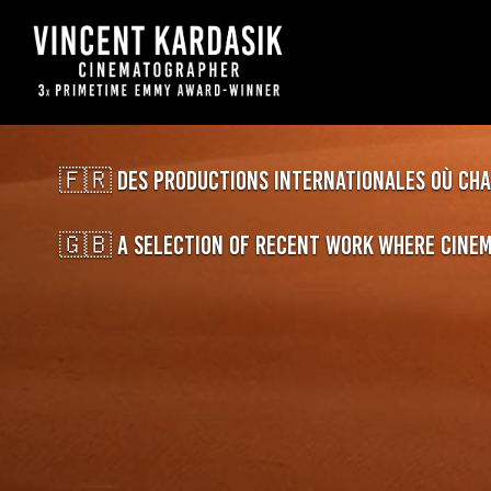
Passer
au
contenu
🇫🇷 Des productions internationales où chaq
🇬🇧 A selection of recent work where cinema